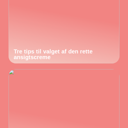
Tre tips til valget af den rette
ansigtscreme