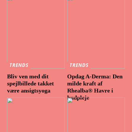
TRENDS
TRENDS
Bliv ven med dit
Opdag A-Derma: Den
spejlbillede takket
milde kraft af
være ansigtsyoga
Rhealba® Havre i
hudpleje