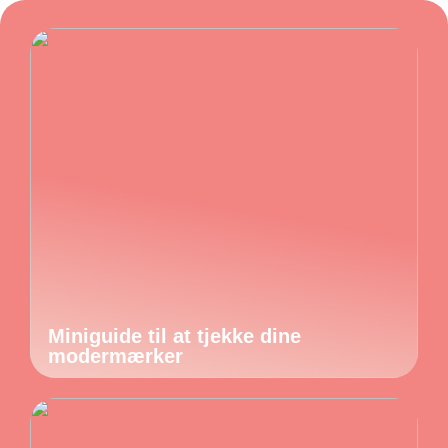
Miniguide til at tjekke dine
modermærker