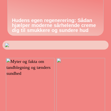
Hudens egen regenerering: Sådan
hjælper moderne sårhelende creme
dig til smukkere og sundere hud