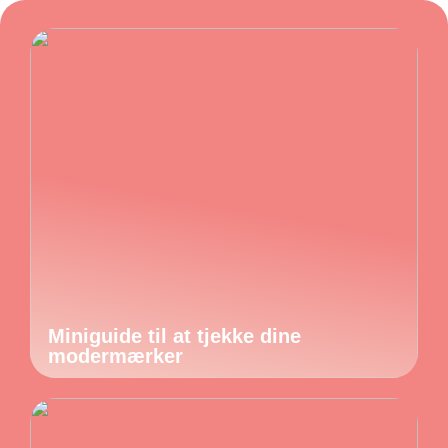
Miniguide til at tjekke dine
modermærker