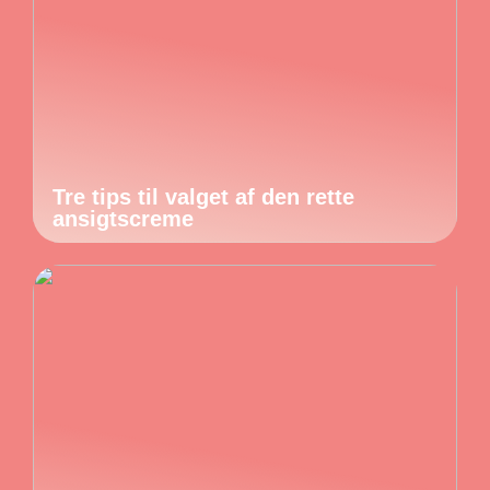
Tre tips til valget af den rette
ansigtscreme