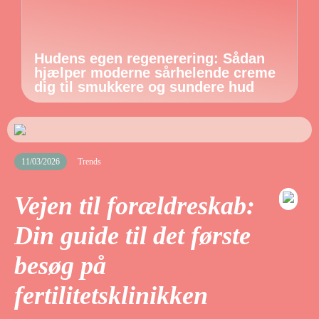
Hudens egen regenerering: Sådan
hjælper moderne sårhelende creme
dig til smukkere og sundere hud
11/03/2026
Trends
Vejen til forældreskab:
Din guide til det første
besøg på
fertilitetsklinikken