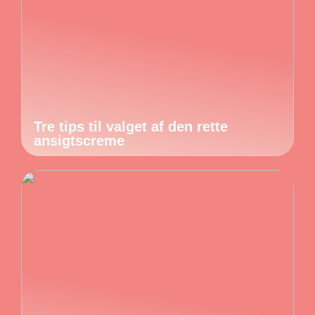
Tre tips til valget af den rette
ansigtscreme