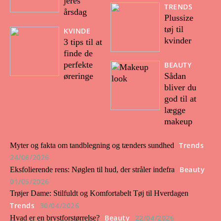
jeres
TRENDS
årsdag
Plussize
tøj til
KVINDE
kvinder
3 tips til at
finde de
perfekte
BEAUTY
øreringe
Sådan
bliver du
god til at
lægge
makeup
Trends
Myter og fakta om tandblegning og tænders sundhed
24/06/2026
Beauty
Eksfolierende rens: Nøglen til hud, der stråler indefra
01/05/2026
Trøjer Dame: Stilfuldt og Komfortabelt Tøj til Hverdagen
Trends
30/04/2026
Beauty
22/04/2026
Hvad er en brystforstørrelse?