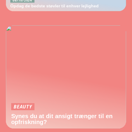
08/10/2024
Opdag de bedste støvler til enhver lejlighed
BEAUTY
Synes du at dit ansigt trænger til en
opfriskning?