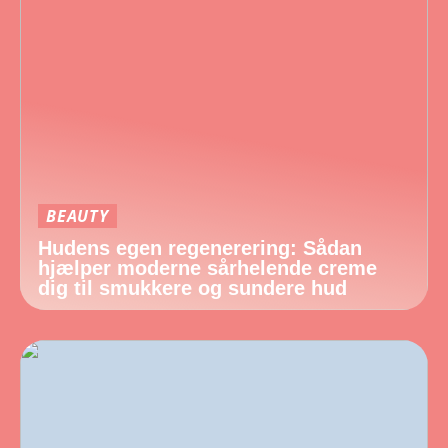
BEAUTY
Hudens egen regenerering: Sådan
hjælper moderne sårhelende creme
dig til smukkere og sundere hud