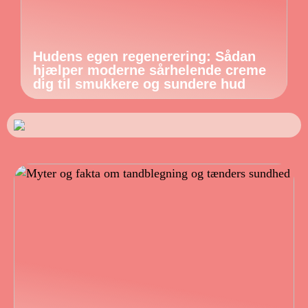
Hudens egen regenerering: Sådan
hjælper moderne sårhelende creme
dig til smukkere og sundere hud