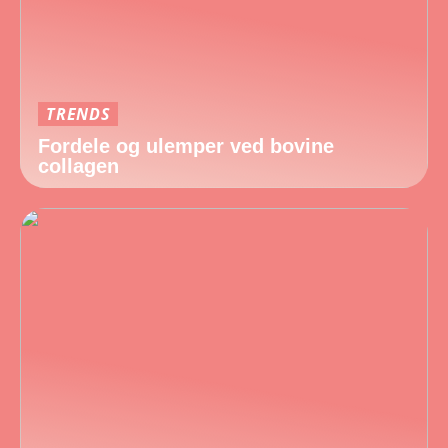
TRENDS
Fordele og ulemper ved bovine
collagen