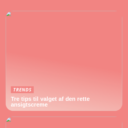
TRENDS
Tre tips til valget af den rette
ansigtscreme