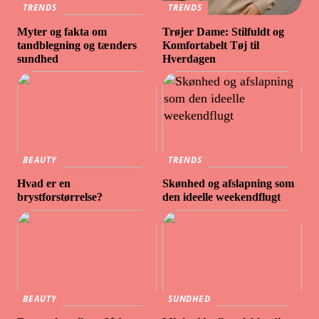
TRENDS
TRENDS
Myter og fakta om
Trøjer Dame: Stilfuldt og
tandblegning og tænders
Komfortabelt Tøj til
sundhed
Hverdagen
BEAUTY
TRENDS
Hvad er en
Skønhed og afslapning som
brystforstørrelse?
den ideelle weekendflugt
BEAUTY
SUNDHED