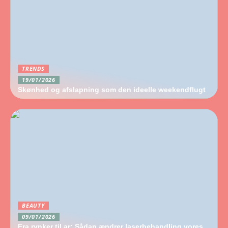
TRENDS
19/01/2026
Skønhed og afslapning som den ideelle weekendflugt
BEAUTY
09/01/2026
Fra rynker til ar: Sådan ændrer laserbehandling vores