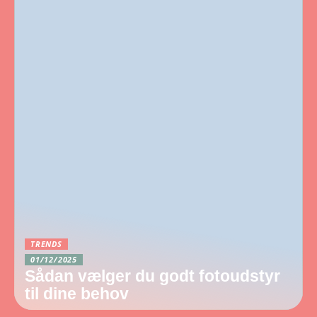
TRENDS
01/12/2025
Sådan vælger du godt fotoudstyr
til dine behov