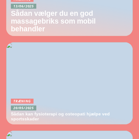
13/06/2025
Sådan vælger du en god
massagebriks som mobil
behandler
TRÆNING
20/05/2025
Sådan kan fysioterapi og osteopati hjælpe ved
sportsskader