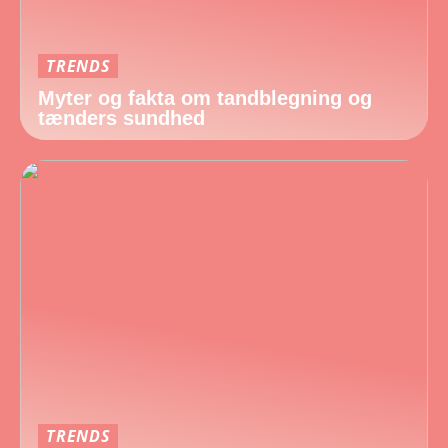
TRENDS
Myter og fakta om tandblegning og
tænders sundhed
TRENDS