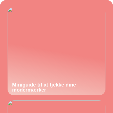
Miniguide til at tjekke dine
modermærker