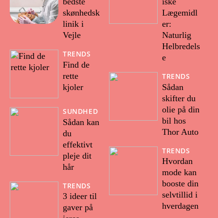
bedste
iske
skønhedsk
Lægemidl
linik i
er:
Vejle
Naturlig
Helbredels
TRENDS
e
Find de
rette
TRENDS
kjoler
Sådan
skifter du
olie på din
SUNDHED
bil hos
Sådan kan
Thor Auto
du
effektivt
TRENDS
pleje dit
Hvordan
hår
mode kan
booste din
TRENDS
selvtillid i
3 ideer til
hverdagen
gaver på