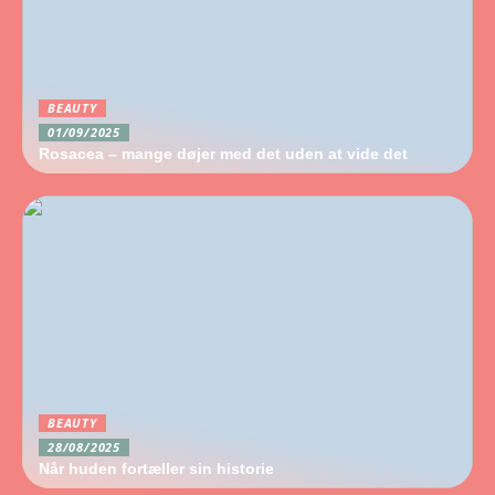
BEAUTY
01/09/2025
Rosacea – mange døjer med det uden at vide det
BEAUTY
28/08/2025
Når huden fortæller sin historie