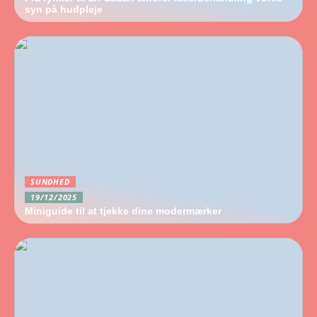
syn på hudpleje
SUNDHED
19/12/2025
Miniguide til at tjekke dine modermærker