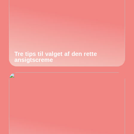
Tre tips til valget af den rette
ansigtscreme