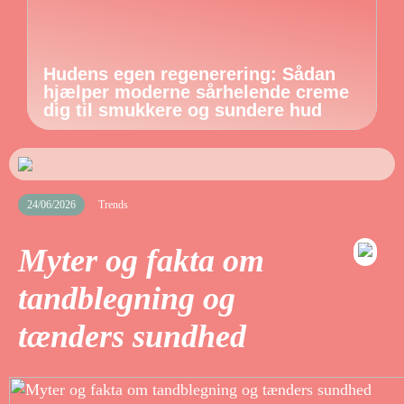
Hudens egen regenerering: Sådan
hjælper moderne sårhelende creme
dig til smukkere og sundere hud
24/06/2026
Trends
Myter og fakta om
tandblegning og
tænders sundhed