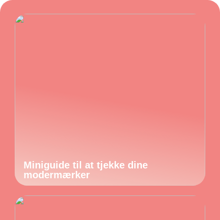
Miniguide til at tjekke dine
modermærker