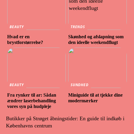
BEAUTY
TRENDS
Hvad er en
Skønhed og afslapning som
brystforstørrelse?
den ideelle weekendflugt
BEAUTY
SUNDHED
Fra rynker til ar: Sådan
Miniguide til at tjekke dine
ændrer laserbehandling
modermærker
vores syn på hudpleje
Butikker på Strøget åbningstider: En guide til indkøb i
Københavns centrum