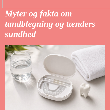
Myter og fakta om
tandblegning og tænders
sundhed