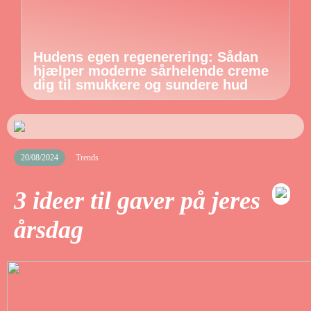
Hudens egen regenerering: Sådan
hjælper moderne sårhelende creme
dig til smukkere og sundere hud
20/08/2024
Trends
3 ideer til gaver på jeres
årsdag