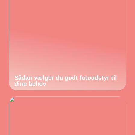
Sådan vælger du godt fotoudstyr til
dine behov