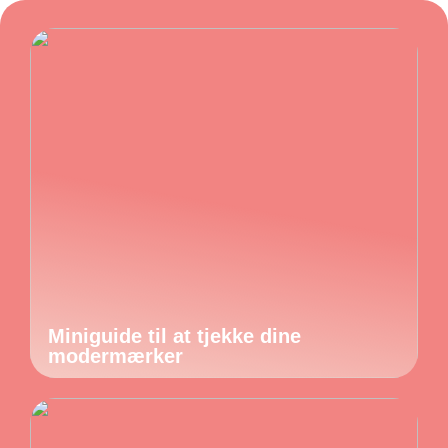
Miniguide til at tjekke dine
modermærker