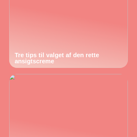
Tre tips til valget af den rette
ansigtscreme