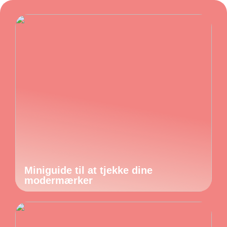
Miniguide til at tjekke dine
modermærker