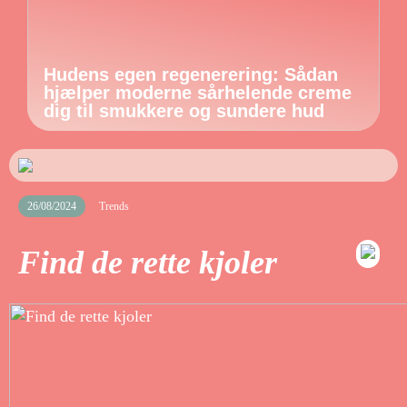
Hudens egen regenerering: Sådan
hjælper moderne sårhelende creme
dig til smukkere og sundere hud
26/08/2024
Trends
Find de rette kjoler