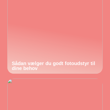
Sådan vælger du godt fotoudstyr til
dine behov