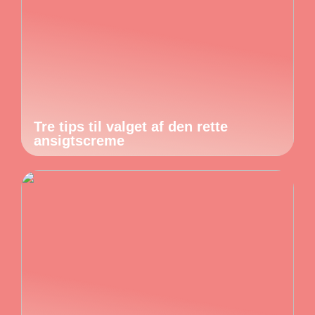
Tre tips til valget af den rette
ansigtscreme