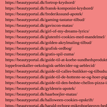
https://beautyportal.dk/fortrop-krydsord/
https://beautyportal.dk/fransk-komponist-krydsord/
https://beautyportal.dk/frederikssund-apotek/
https://beautyportal.dk/gaming-tastatur-tilbud/
https://beautyportal.dk/gaviscon-matas/
https://beautyportal.dk/girl-of-my-dreams-lyrics/
https://beautyportal.dk/glutenfri-cookies-med-mandelmel/
https://beautyportal.dk/golden-akrylmaling-tilbud/
https://beautyportal.dk/grafisk-ordbog/
https://beautyportal.dk/gratis-spil-zuma/
https://beautyportal.dk/guide-til-at-koebe-sundhedsprodukt
loppefroeskaller-oekologisk-aeblecider-og-aeblecid/
https://beautyportal.dk/guide-til-calles-butikker-og-tilbu
https://beautyportal.dk/guide-til-de-hotteste-se-og-hoer-pi
https://beautyportal.dk/guide-til-den-bedste-chellos-pizza-
https://beautyportal.dk/gyldenris-apotek/
https://beautyportal.dk/haarboejler-matas/
https://beautyportal.dk/halloween-cookies-opskrift/
https://beautyportal.dk/harald-nyborg-mikroboelgeovn-be