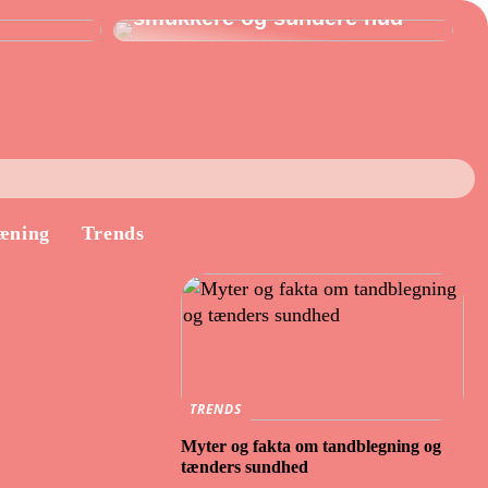
smukkere og sundere hud
æning
Trends
TRENDS
Myter og fakta om tandblegning og
tænders sundhed