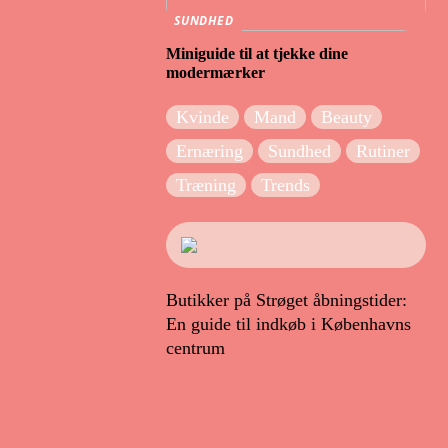
SUNDHED
Miniguide til at tjekke dine
modermærker
Kvinde
Mand
Beauty
Ernæring
Sundhed
Rutiner
Træning
Trends
Butikker på Strøget åbningstider:
En guide til indkøb i Københavns
centrum