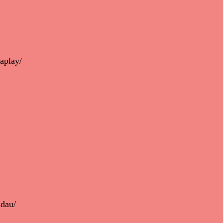
aplay/
ldau/