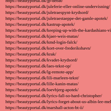
https://beautyportal.dk/jp-debat/
https://beautyportal.dk/juleferie-eller-online-undervisning/
https://beautyportal.dk/juletraespynt-krydsord/
https://beautyportal.dk/juletraestaeppe-det-gamle-apotek/
https://beautyportal.dk/kastrup-apotek/
https://beautyportal.dk/keeping-up-with-the-kardashians-vi
https://beautyportal.dk/kjaer-weis-matas/
https://beautyportal.dk/kmd-login-falck/
https://beautyportal.dk/kort-over-frederikshavn/
https://beautyportal.dk/krak/
https://beautyportal.dk/kvadet-krydsord/
https://beautyportal.dk/laes-tekst-op/
https://beautyportal.dk/lg-remote-app/
https://beautyportal.dk/lili-marleen-tekst/
https://beautyportal.dk/lille-kanin-matas/
https://beautyportal.dk/loevbjerg-apotek/
https://beautyportal.dk/lyrics-fall-so-hard-christopher/
https://beautyportal.dk/lyrics-forget-about-us-albin-lee-me
https://beautyportal.dk/marshall-acton-bt-ii/