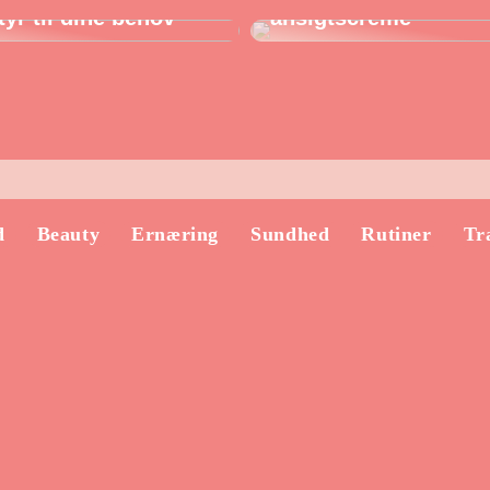
yr til dine behov
ansigtscreme
d
Beauty
Ernæring
Sundhed
Rutiner
Tr