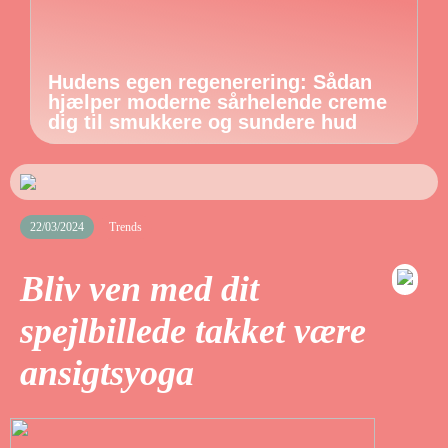
Hudens egen regenerering: Sådan
hjælper moderne sårhelende creme
dig til smukkere og sundere hud
22/03/2024
Trends
Bliv ven med dit
spejlbillede takket være
ansigtsyoga