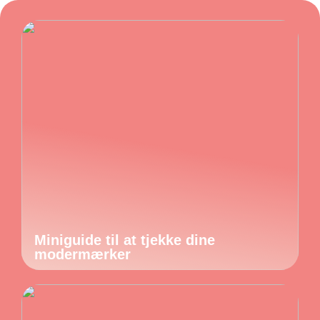
Miniguide til at tjekke dine
modermærker