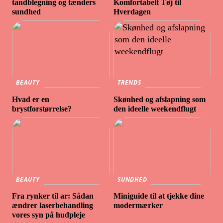
tandblegning og tænders
Komfortabelt Tøj til
sundhed
Hverdagen
BEAUTY
TRENDS
Hvad er en
Skønhed og afslapning som
brystforstørrelse?
den ideelle weekendflugt
BEAUTY
SUNDHED
Fra rynker til ar: Sådan
Miniguide til at tjekke dine
ændrer laserbehandling
modermærker
vores syn på hudpleje