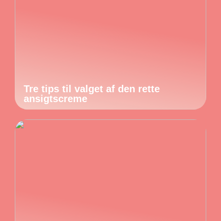
Tre tips til valget af den rette
ansigtscreme