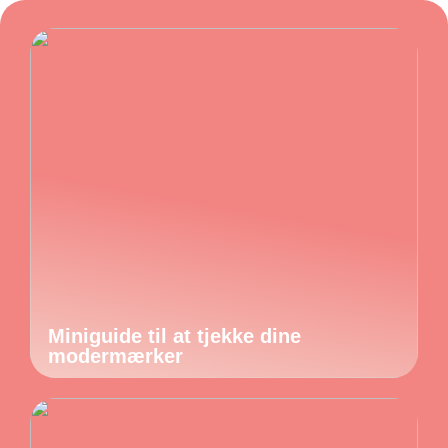
Miniguide til at tjekke dine
modermærker