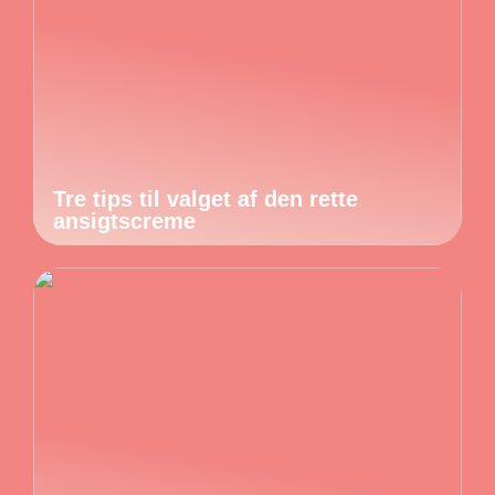
Tre tips til valget af den rette
ansigtscreme