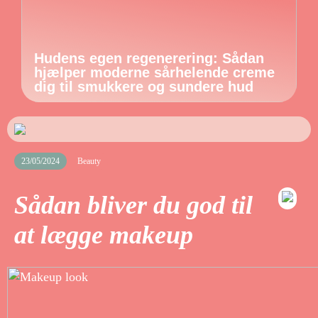
Hudens egen regenerering: Sådan
hjælper moderne sårhelende creme
dig til smukkere og sundere hud
23/05/2024
Beauty
Sådan bliver du god til
at lægge makeup