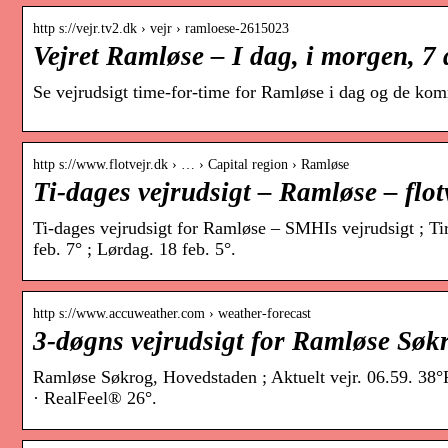
http s://vejr.tv2.dk › vejr › ramloese-2615023
Vejret Ramløse – I dag, i morgen, 7
Se vejrudsigt time-for-time for Ramløse i dag og de kom
http s://www.flotvejr.dk › … › Capital region › Ramløse
Ti-dages vejrudsigt – Ramløse – flot
Ti-dages vejrudsigt for Ramløse – SMHIs vejrudsigt ; Tir
feb. 7° ; Lørdag. 18 feb. 5°.
http s://www.accuweather.com › weather-forecast
3-døgns vejrudsigt for Ramløse Sø
Ramløse Søkrog, Hovedstaden ; Aktuelt vejr. 06.59. 38°F
· RealFeel® 26°.