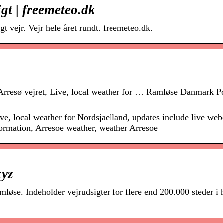
gt | freemeteo.dk
t vejr. Vejr hele året rundt. freemeteo.dk.
, Arresø vejret, Live, local weather for … Ramløse Danmark Po
Live, local weather for Nordsjaelland, updates include live we
nformation, Arresoe weather, weather Arresoe
xyz
øse. Indeholder vejrudsigter for flere end 200.000 steder i 