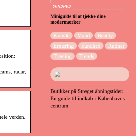
SUNDHED
Miniguide til at tjekke dine
modermærker
Kvinde
Mand
Beauty
Ernæring
Sundhed
Rutiner
sition:
Træning
Trends
bcams, radar,
Butikker på Strøget åbningstider:
En guide til indkøb i Københavns
centrum
hele verden.