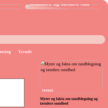
smukkere og sundere hud
æning
Trends
TRENDS
Myter og fakta om tandblegning og
tænders sundhed