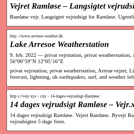
Vejret Ramløse – Langsigtet vejrudsi
Ramløse vejr. Langsigtet vejrudsigt for Ramløse. Ugentlig
http ://www.arresoe-weather.dk
Lake Arresoe Weatherstation
9. feb. 2022 — privat vejrstation, privat weatherstation
56°00’59″N 12°05’16″E
privat vejrstation, privat weatherstation, Arresø vejret, 
forecast, lightning, uk earthquakes, surf, and weather i
http s://vejr.xyz › city › 14-dages-vejrudsigt-Ramløse
14 dages vejrudsigt Ramløse – Vejr.
14 dages vejrudsigt Ramløse. Vejret Ramløse. Byvejr Raml
vejrudsigten 5 dage frem.