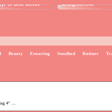
yr til dine behov
ansigtscreme
d
Beauty
Ernæring
Sundhed
Rutiner
Tr
ddag 4° …