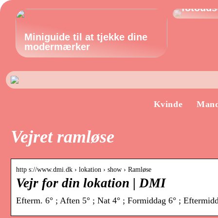
fotoudst
Miniguide til at tjekke dine
modermærker
Kvinde
Man
Vejret ramløse
http s://www.dmi.dk › lokation › show › Ramløse
Vejr for din lokation | DMI
Efterm. 6° ; Aften 5° ; Nat 4° ; Formiddag 6° ; Eftermi