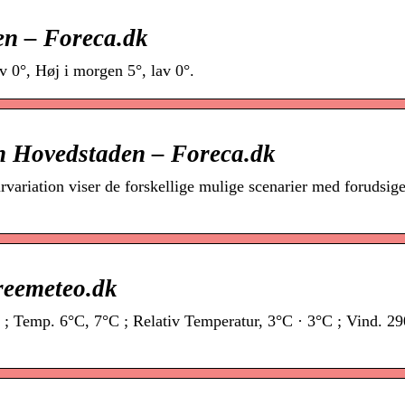
en – Foreca.dk
v 0°, Høj i morgen 5°, lav 0°.
n Hovedstaden – Foreca.dk
variation viser de forskellige mulige scenarier med forudsig
freemeteo.dk
; Temp. 6°C, 7°C ; Relativ Temperatur, 3°C · 3°C ; Vind. 29