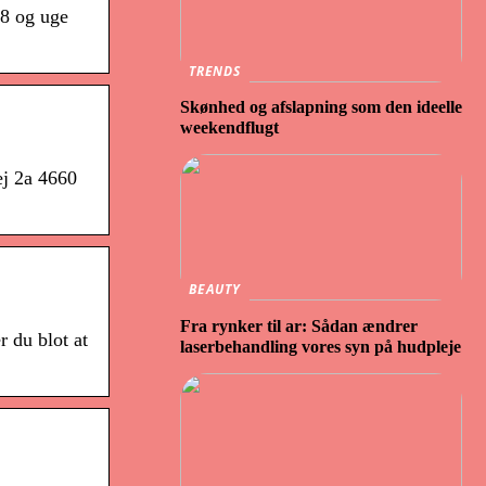
28 og uge
TRENDS
Skønhed og afslapning som den ideelle
weekendflugt
j 2a 4660
BEAUTY
Fra rynker til ar: Sådan ændrer
 du blot at
laserbehandling vores syn på hudpleje