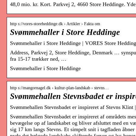
48,0 mio. kr. Kort. Parkvej 2, 4660 Store Heddinge. Ydel
http s://vores-storeheddinge.dk › Artikler › Fakta om
Svømmehaller i Store Heddinge
Svømmehaller i Store Heddinge | VORES Store Heddin
Address, Parkvej 2, Store Heddinge, Denmark … synspunk
fra 15-17 trækker ned, …
Svømmehaller i Store Heddinge
http s://mangornagel.dk › kultur-plan-landskab › stevns…
Svømmehallen Stevnsbadet er inspire
Svømmehallen Stevnsbadet er inspireret af Stevns Klint
Svømmehallen Stevnsbadet er inspireret af områdets mest
bevægelse op af landskabet og bliver afsluttet med en væ
sig 17 km langs Stevns. Et simpelt snit i tagfladen åbn
nyde det bølgede landskabs skiftende farver og lys henov