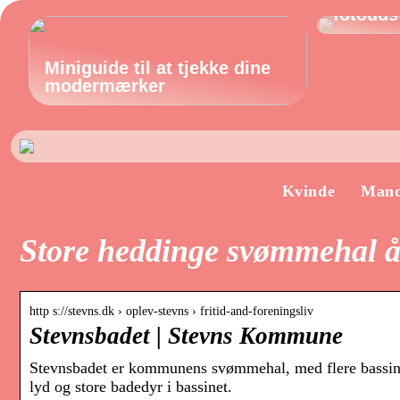
fotoudst
Miniguide til at tjekke dine
modermærker
Kvinde
Man
Store heddinge svømmehal å
http s://stevns.dk › oplev-stevns › fritid-and-foreningsliv
Stevnsbadet | Stevns Kommune
Stevnsbadet er kommunens svømmehal, med flere bassine
lyd og store badedyr i bassinet.