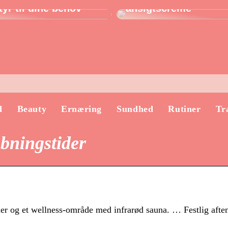
yr til dine behov
ansigtscreme
d
Beauty
Ernæring
Sundhed
Rutiner
Tr
bningstider
r og et wellness-område med infrarød sauna. … Festlig afte