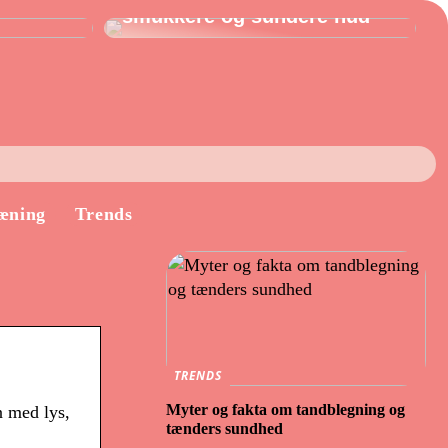
smukkere og sundere hud
æning
Trends
TRENDS
Myter og fakta om tandblegning og
n med lys,
tænders sundhed