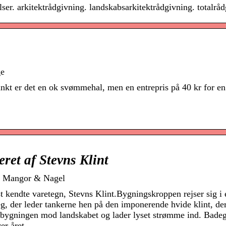
ser. arkitektrådgivning. landskabsarkitektrådgivning. totalr
ge
t er det en ok svømmehal, men en entrepris på 40 kr for en
ret af Stevns Klint
 | Mangor & Nagel
 kendte varetegn, Stevns Klint.Bygningskroppen rejser sig i
g, der leder tankerne hen på den imponerende hvide klint, de
er bygningen mod landskabet og lader lyset strømme ind. Bade
er året.