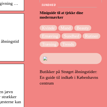
ådgivning …
SUNDHED
Miniguide til at tjekke dine
modermærker
Kvinde
Mand
Beauty
Ernæring
Sundhed
Rutiner
 åbningstid
Træning
Trends
Butikker på Strøget åbningstider:
En guide til indkøb i Københavns
centrum
 en jævn
r strækker
gæsterne kan