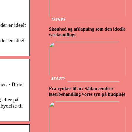
TRENDS
er er ideelt
Skønhed og afslapning som den ideelle
weekendflugt
er er ideelt
BEAUTY
her. · Brug
Fra rynker til ar: Sådan ændrer
laserbehandling vores syn på hudpleje
 eller på
bydelse til