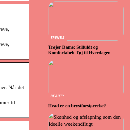
reve,
TRENDS
reve,
Trøjer Dame: Stilfuldt og
Komfortabelt Tøj til Hverdagen
her. Når det
BEAUTY
mer til
Hvad er en brystforstørrelse?