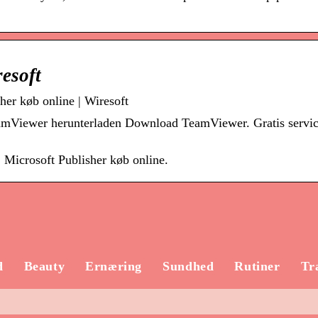
resoft
er køb online | Wiresoft
Viewer herunterladen Download TeamViewer. Gratis service
 Microsoft Publisher køb online.
d
Beauty
Ernæring
Sundhed
Rutiner
Tr