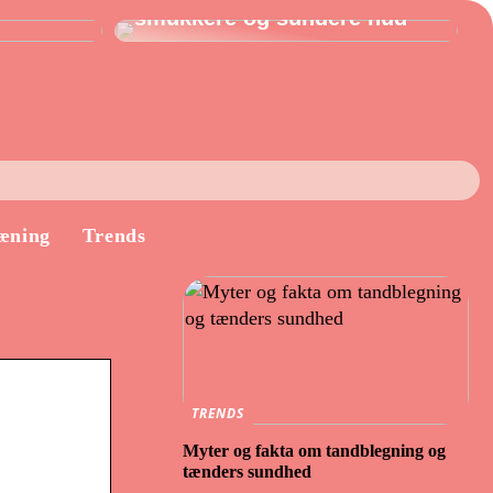
smukkere og sundere hud
æning
Trends
TRENDS
Myter og fakta om tandblegning og
tænders sundhed