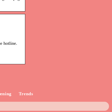
 hotline.
æning
Trends