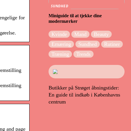
SUNDHED
Miniguide til at tjekke dine
ængelige for
modermærker
gørelse.
Kvinde
Mand
Beauty
Ernæring
Sundhed
Rutiner
Træning
Trends
emstilling
emstilling
Butikker på Strøget åbningstider:
En guide til indkøb i Københavns
centrum
ing and page