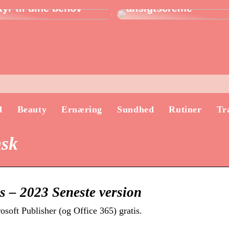
yr til dine behov
ansigtscreme
d
Beauty
Ernæring
Sundhed
Rutiner
Tr
nsk
s – 2023 Seneste version
oft Publisher (og Office 365) gratis.