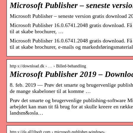
Microsoft Publisher – seneste vers
Microsoft Publisher – seneste version gratis downloa
Microsoft Publisher 16.0.6741.2048 gratis download. Få d
til at skabe brochurer, …
Microsoft Publisher 16.0.6741.2048 gratis download. Få d
til at skabe brochurer, e-mails og markedsføringsmater
http s://download.dk › … › Billed-behandling
Microsoft Publisher 2019 – Downlo
8. feb. 2019 — Prøv det smarte og brugervenlige publish
de mange skabeloner til at komme …
Prøv det smarte og brugervenlige publishing-software Mic
arbejdet kan man tit få brug for at skulle kreere en ræk
landsm&osla…
http s://da.all10soft.com › microsoft-publisher-windows-…