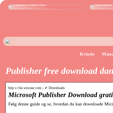
modermærker
fotoudst
Kvinde
Man
Publisher free download da
http s://da.wizcase.com › ✔ Downloads
Microsoft Publisher Download grati
Følg denne guide og se, hvordan du kan downloade Micros