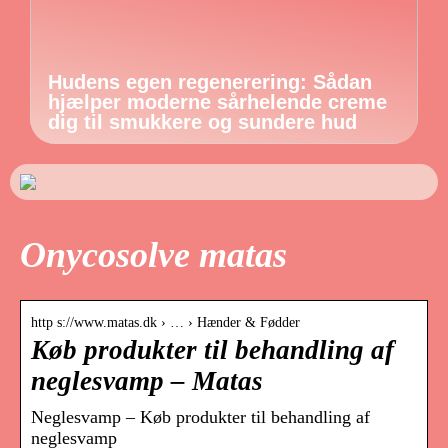
Hudens egen regenerering: Sådan
hjælper moderne sårhelende creme
dig til smukkere og sundere hud
Onycosolve matas
http s://www.matas.dk › … › Hænder & Fødder
Køb produkter til behandling af
neglesvamp – Matas
Neglesvamp – Køb produkter til behandling af
neglesvamp