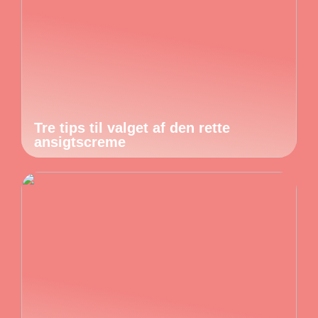
Tre tips til valget af den rette
ansigtscreme