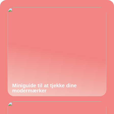
Miniguide til at tjekke dine
modermærker