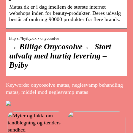
Matas.dk er i dag imellem de største internet
webshops inden for beauty-produkter. Deres udvalg
består af omkring 90000 produkter fra flere brands.
http s://byiby.dk › onycosolve
→ Billige Onycosolve ← Stort
udvalg med hurtig levering –
Byiby
Keywords: onycosolve matas, neglesvamp behandling
matas, middel mod neglesvamp matas