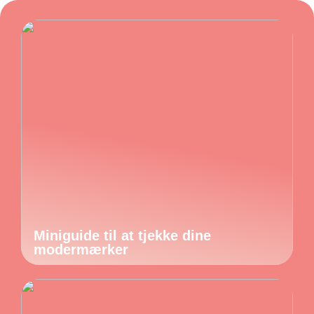
Miniguide til at tjekke dine
modermærker