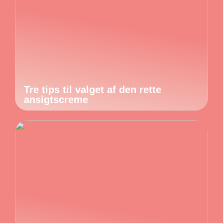
Tre tips til valget af den rette
ansigtscreme