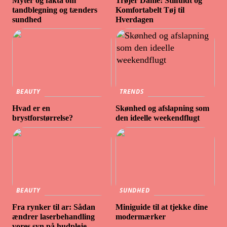
Myter og fakta om
Trøjer Dame: Stilfuldt og
tandblegning og tænders
Komfortabelt Tøj til
sundhed
Hverdagen
BEAUTY
TRENDS
Hvad er en
Skønhed og afslapning som
brystforstørrelse?
den ideelle weekendflugt
BEAUTY
SUNDHED
Fra rynker til ar: Sådan
Miniguide til at tjekke dine
ændrer laserbehandling
modermærker
vores syn på hudpleje