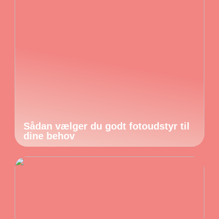
Sådan vælger du godt fotoudstyr til
dine behov