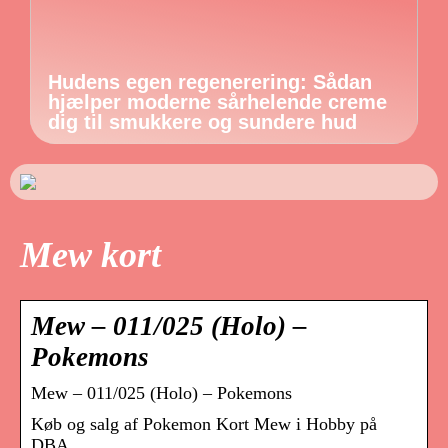
Hudens egen regenerering: Sådan
hjælper moderne sårhelende creme
dig til smukkere og sundere hud
Mew kort
Mew – 011/025 (Holo) –
Pokemons
Mew – 011/025 (Holo) – Pokemons
Køb og salg af Pokemon Kort Mew i Hobby på
DBA.