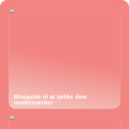
Miniguide til at tjekke dine
modermærker