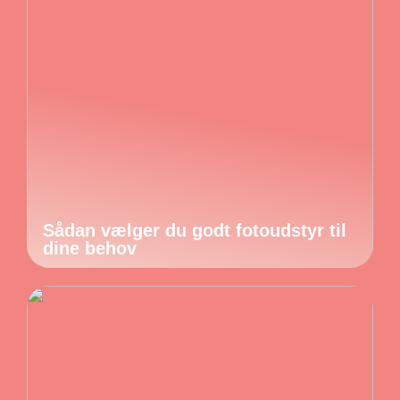
Sådan vælger du godt fotoudstyr til
dine behov