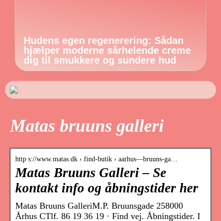
Hudens egen regenerering: Sådan
hjælper moderne sårhelende creme
dig til smukkere og sundere hud
Matas bruuns galleri
http s://www.matas.dk › find-butik › aarhus—bruuns-ga…
Matas Bruuns Galleri – Se
kontakt info og åbningstider her
Matas Bruuns GalleriM.P. Bruunsgade 258000
Århus CTlf. 86 19 36 19 · Find vej. Åbningstider. I