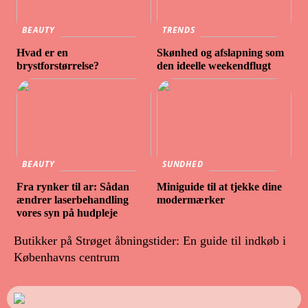
BEAUTY
TRENDS
Hvad er en
Skønhed og afslapning som
brystforstørrelse?
den ideelle weekendflugt
BEAUTY
SUNDHED
Fra rynker til ar: Sådan
Miniguide til at tjekke dine
ændrer laserbehandling
modermærker
vores syn på hudpleje
Butikker på Strøget åbningstider: En guide til indkøb i
Københavns centrum