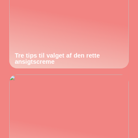
Tre tips til valget af den rette
ansigtscreme