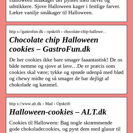
Halloween småkager der pyntes med farver og
udstikkere. Sjove Halloween kager i festlige farver.
Lækre vanilje småkager til Halloween.
http s://gastrofun.dk › opskrift › chocolate-chip-hallowe…
Chocolate chip Halloween
cookies – GastroFun.dk
De her cookies ikke bare smager faaantastisk! De os
både nemme og sjove at lave…De er præcis som
cookies skal være; tykke og sprøde udenpå med blød
og chewy midte og så smager de bar dejligt af
chokolade og karamel.
http s://www.alt.dk › Mad › Opskrift
Halloween-cookies – ALT.dk
Cookies til Halloween: Bag nogle skræmmende
gode chokoladecookies, og pynt dem med glasur til