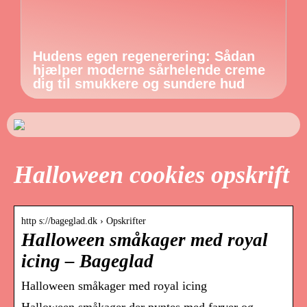
Hudens egen regenerering: Sådan
hjælper moderne sårhelende creme
dig til smukkere og sundere hud
Halloween cookies opskrift
http s://bageglad.dk › Opskrifter
Halloween småkager med royal
icing – Bageglad
Halloween småkager med royal icing