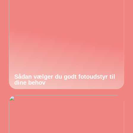
Sådan vælger du godt fotoudstyr til
dine behov