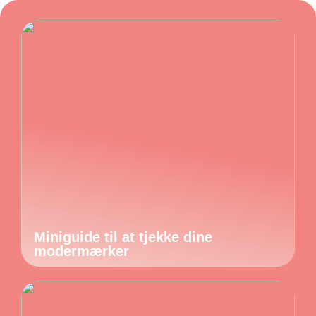
Miniguide til at tjekke dine
modermærker