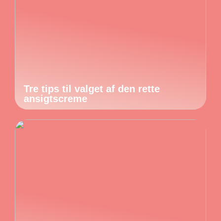
Tre tips til valget af den rette
ansigtscreme