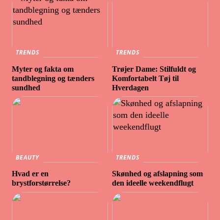
TRENDS
TRENDS
Myter og fakta om
Trøjer Dame: Stilfuldt og
tandblegning og tænders
Komfortabelt Tøj til
sundhed
Hverdagen
BEAUTY
TRENDS
Hvad er en
Skønhed og afslapning som
brystforstørrelse?
den ideelle weekendflugt