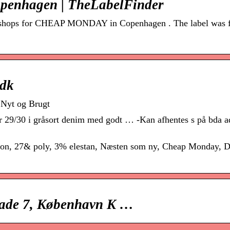
enhagen | TheLabelFinder
ut shops for CHEAP MONDAY in Copenhagen . The label was 
.dk
 Nyt og Brugt
 29/30 i gråsort denim med godt … -Kan afhentes s på bda a
tton, 27& poly, 3% elestan, Næsten som ny, Cheap Monday, 
de 7, København K …