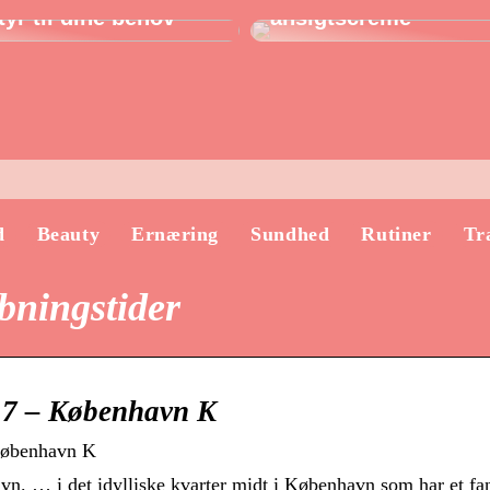
yr til dine behov
ansigtscreme
d
Beauty
Ernæring
Sundhed
Rutiner
Tr
ningstider
 7 – København K
København K
. … i det idylliske kvarter midt i København som har et fan