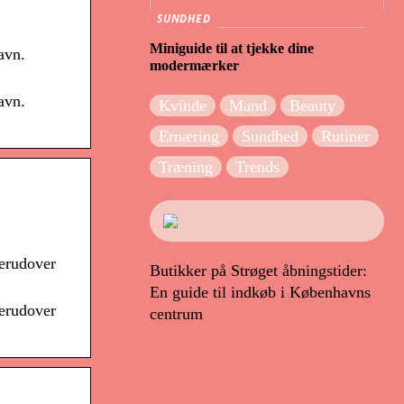
SUNDHED
Miniguide til at tjekke dine
avn.
modermærker
avn.
Kvinde
Mand
Beauty
Ernæring
Sundhed
Rutiner
Træning
Trends
Derudover
Butikker på Strøget åbningstider:
En guide til indkøb i Københavns
Derudover
centrum