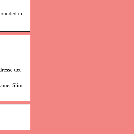
founded in
dresse tæt
Dame, Slim