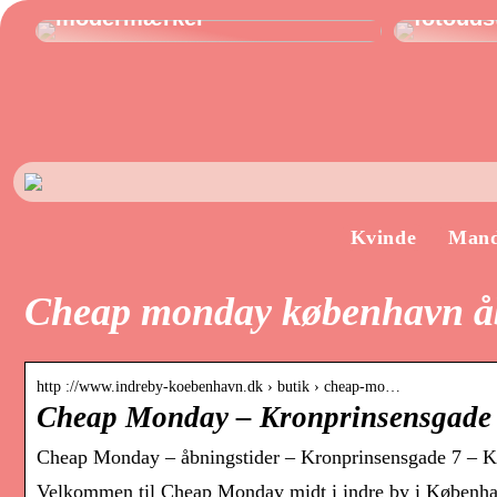
modermærker
fotoudst
Kvinde
Man
Cheap monday københavn åb
http ://www.indreby-koebenhavn.dk › butik › cheap-mo…
Cheap Monday – Kronprinsensgade
Cheap Monday – åbningstider – Kronprinsensgade 7 – 
Velkommen til Cheap Monday midt i indre by i København