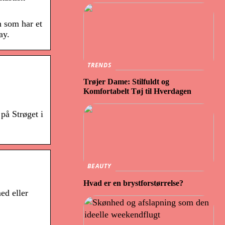
n som har et
ay.
TRENDS
Trøjer Dame: Stilfuldt og
Komfortabelt Tøj til Hverdagen
på Strøget i
BEAUTY
Hvad er en brystforstørrelse?
ed eller