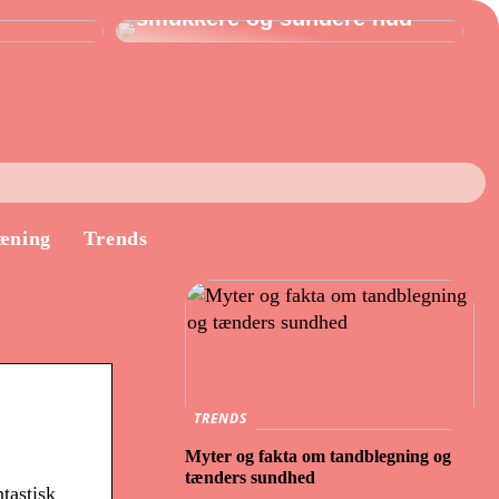
smukkere og sundere hud
æning
Trends
TRENDS
Myter og fakta om tandblegning og
tænders sundhed
tastisk