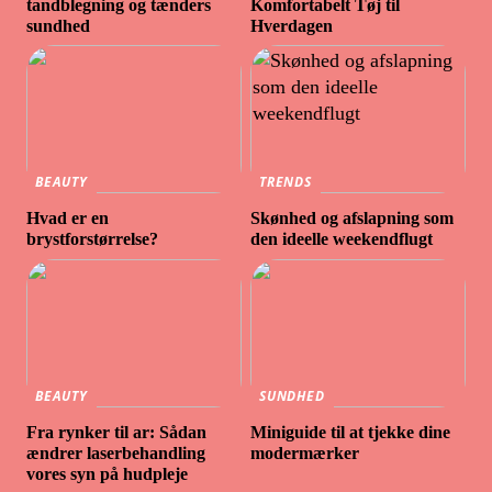
tandblegning og tænders
Komfortabelt Tøj til
sundhed
Hverdagen
BEAUTY
TRENDS
Hvad er en
Skønhed og afslapning som
brystforstørrelse?
den ideelle weekendflugt
BEAUTY
SUNDHED
Fra rynker til ar: Sådan
Miniguide til at tjekke dine
ændrer laserbehandling
modermærker
vores syn på hudpleje