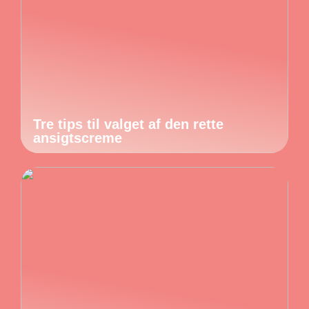
Tre tips til valget af den rette
ansigtscreme