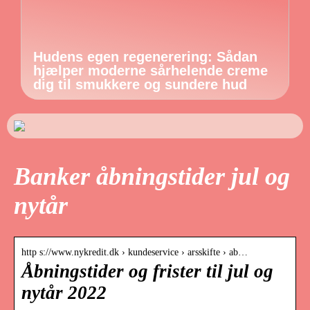
Hudens egen regenerering: Sådan
hjælper moderne sårhelende creme
dig til smukkere og sundere hud
Banker åbningstider jul og
nytår
http s://www.nykredit.dk › kundeservice › arsskifte › ab…
Åbningstider og frister til jul og
nytår 2022