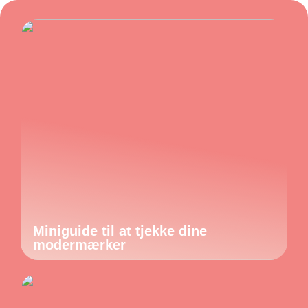
Miniguide til at tjekke dine
modermærker