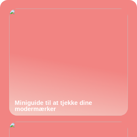
Miniguide til at tjekke dine
modermærker