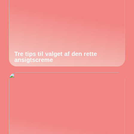
Tre tips til valget af den rette
ansigtscreme