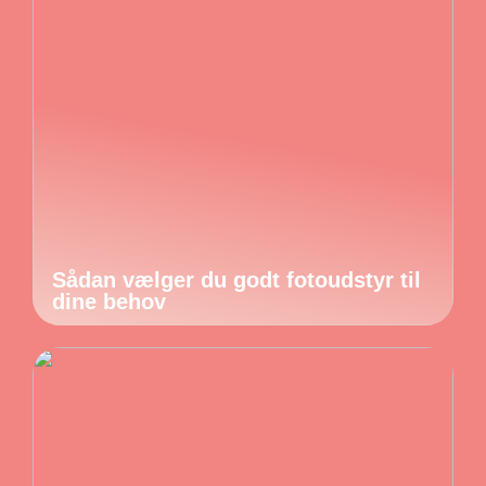
Sådan vælger du godt fotoudstyr til
dine behov