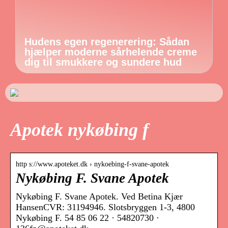
Hudens egen regenerering: Sådan
hjælper moderne sårhelende creme
dig til smukkere og sundere hud
Apotek nykøbing f
http s://www.apoteket.dk › nykoebing-f-svane-apotek
Nykøbing F. Svane Apotek
Nykøbing F. Svane Apotek. Ved Betina Kjær
HansenCVR: 31194946. Slotsbryggen 1-3, 4800
Nykøbing F. 54 85 06 22 · 54820730 ·