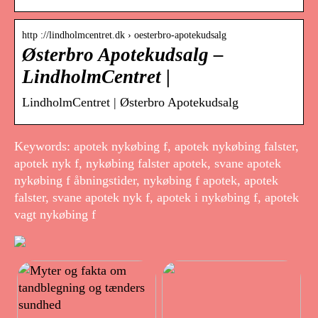
http ://lindholmcentret.dk › oesterbro-apotekudsalg
Østerbro Apotekudsalg –
LindholmCentret |
LindholmCentret | Østerbro Apotekudsalg
Keywords: apotek nykøbing f, apotek nykøbing falster,
apotek nyk f, nykøbing falster apotek, svane apotek
nykøbing f åbningstider, nykøbing f apotek, apotek
falster, svane apotek nyk f, apotek i nykøbing f, apotek
vagt nykøbing f